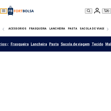
0
ACESSORIOS
FRASQUEIRA
LANCHEIRA
PASTA
SACOLA DE VIAGEM
rios
Frasqueira
Lancheira
Pasta
Sacola de viagem
Tecido
Ma