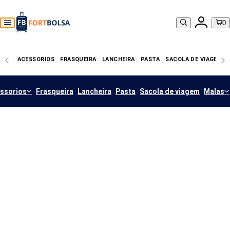
0
ACESSORIOS
FRASQUEIRA
LANCHEIRA
PASTA
SACOLA DE VIAGEM
ssorios
Frasqueira
Lancheira
Pasta
Sacola de viagem
Malas