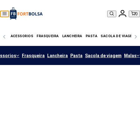
0
ACESSORIOS
FRASQUEIRA
LANCHEIRA
PASTA
SACOLA DE VIAGEM
ssorios
Frasqueira
Lancheira
Pasta
Sacola de viagem
Malas